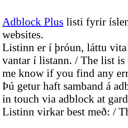
Adblock Plus
listi fyrir ísle
websites.
Listinn er í þróun, láttu vit
vantar í listann. / The list 
me know if you find any err
Þú getur haft samband á adb
in touch via adblock at gard
Listinn virkar best með: / T